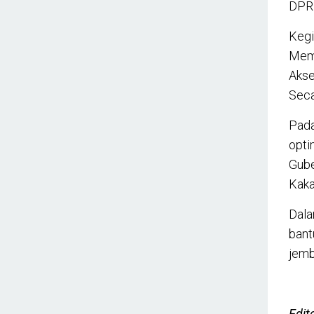
DPRD
Kegi
Memb
Akse
Seca
Pada
opti
Gube
Kaka
Dala
bant
jemb
Edit