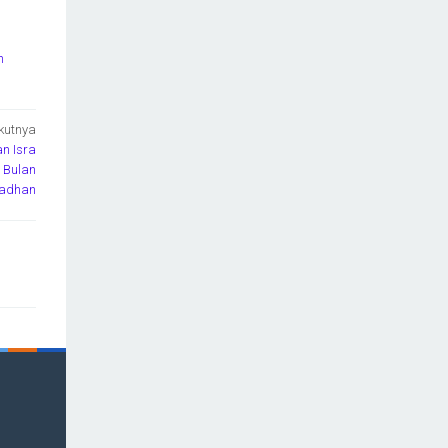
n
kutnya
n Isra
 Bulan
adhan