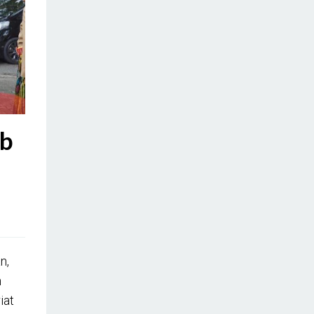
ub
i
n,
n
iat