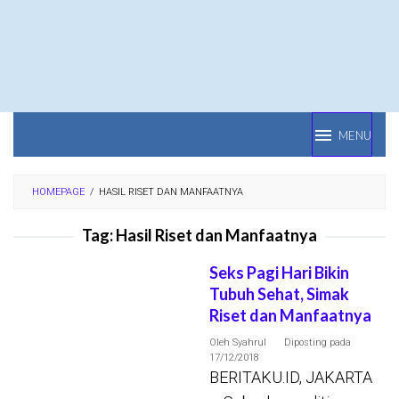
Loncat
ke
konten
MENU
HOMEPAGE
/
HASIL RISET DAN MANFAATNYA
Tag:
Hasil Riset dan Manfaatnya
Seks Pagi Hari Bikin
Tubuh Sehat, Simak
Riset dan Manfaatnya
Oleh
Syahrul
Diposting pada
17/12/2018
BERITAKU.ID, JAKARTA