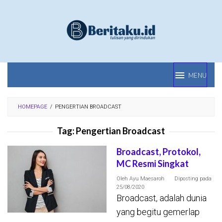
Loncat
ke
konten
MENU
HOMEPAGE
/
PENGERTIAN BROADCAST
Tag:
Pengertian Broadcast
Broadcast, Protokol,
MC Resmi Singkat
Oleh
Ayu Maesaroh
Diposting pada
25/08/2020
Broadcast, adalah dunia
yang begitu gemerlap