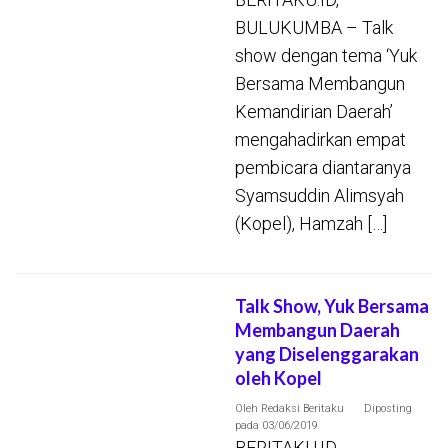
BULUKUMBA – Talk
show dengan tema ‘Yuk
Bersama Membangun
Kemandirian Daerah’
mengahadirkan empat
pembicara diantaranya
Syamsuddin Alimsyah
(Kopel), Hamzah […]
Talk Show, Yuk Bersama
Membangun Daerah
yang Diselenggarakan
oleh Kopel
Oleh
Redaksi Beritaku
Diposting
pada
03/06/2019
BERITAKU.ID,