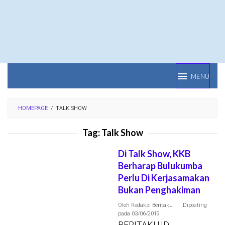
Loncat
ke
konten
MENU
HOMEPAGE
/
TALK SHOW
Tag:
Talk Show
Di Talk Show, KKB
Berharap Bulukumba
Perlu Di Kerjasamakan
Bukan Penghakiman
Oleh
Redaksi Beritaku
Diposting
pada
03/06/2019
BERITAKU.ID,