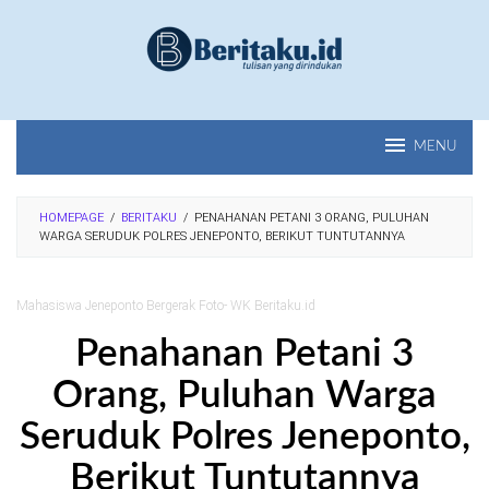
Loncat
ke
konten
MENU
HOMEPAGE
/
BERITAKU
/
PENAHANAN PETANI 3 ORANG, PULUHAN
WARGA SERUDUK POLRES JENEPONTO, BERIKUT TUNTUTANNYA
Mahasiswa Jeneponto Bergerak Foto- WK Beritaku.id
Penahanan Petani 3
Orang, Puluhan Warga
Seruduk Polres Jeneponto,
Berikut Tuntutannya