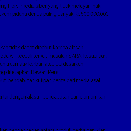
g Pers, media siber yang tidak melayani hak
 hukum pidana denda paling banyak Rp500.000.000
ikan tidak dapat dicabut karena alasan
redaksi, kecuali terkait masalah SARA, kesusilaan,
n traumatik korban atau berdasarkan
ang ditetapkan Dewan Pers.
kuti pencabutan kutipan berita dari media asal
sertai dengan alasan pencabutan dan diumumkan
n dengan tegas antara produk berita dan iklan.