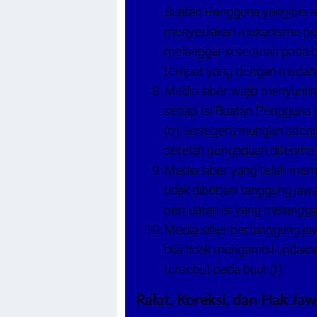
Buatan Pengguna yang berten
menyediakan mekanisme peng
melanggar ketentuan pada bu
tempat yang dengan mudah 
Media siber wajib menyuntin
setiap Isi Buatan Pengguna 
(c), sesegera mungkin secar
setelah pengaduan diterima.
Media siber yang telah memenu
tidak dibebani tanggung jaw
pemuatan isi yang melanggar
Media siber bertanggung ja
bila tidak mengambil tindak
tersebut pada butir (f).
Ralat, Koreksi, dan Hak Ja