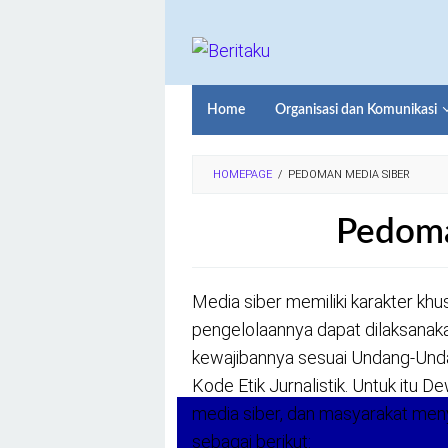
Loncat
ke
konten
Home
Organisasi dan Komunikasi
HOMEPAGE
/
PEDOMAN MEDIA SIBER
Pedoma
Oleh
Author
Diposting
Media siber memiliki karakter k
pada
12/10/2018
pengelolaannya dapat dilaksanaka
kewajibannya sesuai Undang-Und
Kode Etik Jurnalistik. Untuk itu 
media siber, dan masyarakat me
sebagai berikut: