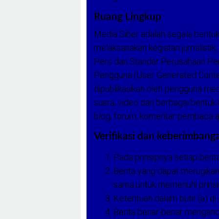
Ruang Lingkup
Media Siber adalah segala bent
melaksanakan kegiatan jurnalist
Pers dan Standar Perusahaan Per
Pengguna (User Generated Content
dipublikasikan oleh pengguna media
suara, video dan berbagai bentuk
blog, forum, komentar pembaca at
Verifikasi dan keberimbang
Pada prinsipnya setiap berita
Berita yang dapat merugikan 
sama untuk memenuhi prinsi
Ketentuan dalam butir (a) di
Berita benar-benar mengand