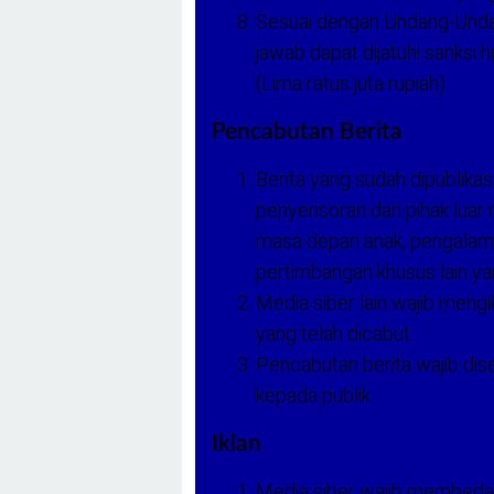
Sesuai dengan Undang-Undan
jawab dapat dijatuhi sanksi
(Lima ratus juta rupiah).
Pencabutan Berita
Berita yang sudah dipublikas
penyensoran dari pihak luar 
masa depan anak, pengalama
pertimbangan khusus lain y
Media siber lain wajib mengi
yang telah dicabut.
Pencabutan berita wajib di
kepada publik.
Iklan
Media siber wajib membedaka