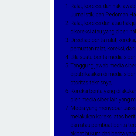
Ralat, koreksi, dan hak ja
Jurnalistik, dan Pedoman H
Ralat, koreksi dan atau hak j
dikoreksi atau yang diberi ha
Di setiap berita ralat, korek
pemuatan ralat, koreksi, dan
Bila suatu berita media siber
Tanggung jawab media siber
dipublikasikan di media sibe
otoritas teknisnya;
Koreksi berita yang dilakuka
oleh media siber lain yang me
Media yang menyebarluaskan 
melakukan koreksi atas berit
dan atau pembuat berita te
akibat hukum dari berita yang