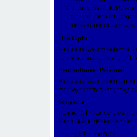
Setiap berita/artikel/isi yan
mencantumkan keterangan “adve
lain yang menjelaskan bahwa b
Hak Cipta
Media siber wajib menghormati h
perundang-undangan yang berlak
Pencantuman Pedoman
Media siber wajib mencantumkan 
medianya secara terang dan jelas
Sengketa
Penilaian akhir atas sengketa 
Media Siber ini diselesaikan oleh
Jakarta, 3 Februari 2012