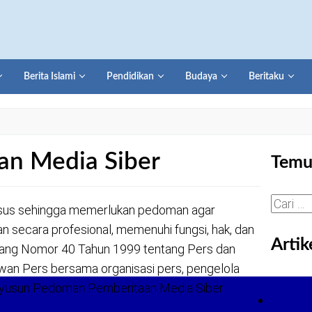
Berita Islami
Pendidikan
Budaya
Beritaku
n Media Siber
Temu
Cari
husus sehingga memerlukan pedoman agar
untuk:
n secara profesional, memenuhi fungsi, hak, dan
Artik
ang Nomor 40 Tahun 1999 tentang Pers dan
Dewan Pers bersama organisasi pers, pengelola
nyusun Pedoman Pemberitaan Media Siber