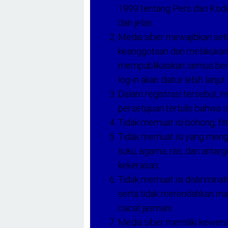
1999 tentang Pers dan Kode 
dan jelas.
Media siber mewajibkan seti
keanggotaan dan melakukan p
mempublikasikan semua ben
log-in akan diatur lebih lanjut.
Dalam registrasi tersebut,
persetujuan tertulis bahwa I
Tidak memuat isi bohong, fit
Tidak memuat isi yang meng
suku, agama, ras, dan antar
kekerasan;
Tidak memuat isi diskriminat
serta tidak merendahkan mart
cacat jasmani.
Media siber memiliki kewen