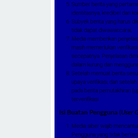
Sumber berita yang pertama
identitasnya, kredibel dan k
Subyek berita yang harus di
tidak dapat diwawancarai;
Media memberikan penjelas
masih memerlukan verifikasi
secepatnya. Penjelasan dimua
dalam kurung dan menggunak
Setelah memuat berita sesua
upaya verifikasi, dan setelah 
pada berita pemutakhiran (u
terverifikasi.
Isi Buatan Pengguna (
User 
Media siber wajib mencantu
Pengguna yang tidak berte