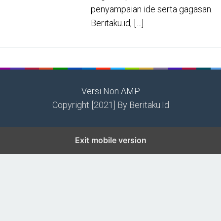
penyampaian ide serta gagasan.
Beritaku.id, […]
Versi Non AMP
Copyright [2021] By Beritaku.Id
Exit mobile version