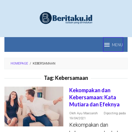
Loncat
ke
konten
MENU
HOMEPAGE
/
KEBERSAMAAN
Tag:
Kebersamaan
Kekompakan dan
Kebersamaan: Kata
Mutiara dan Efeknya
Oleh
Ayu Maesaroh
Diposting pada
19/04/2021
Kekompakan dan