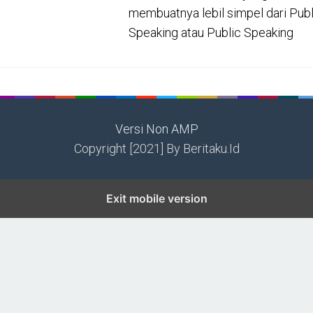
membuatnya lebil simpel dari Publ
Speaking atau Public Speaking
Versi Non AMP
Copyright [2021] By Beritaku.Id
Exit mobile version