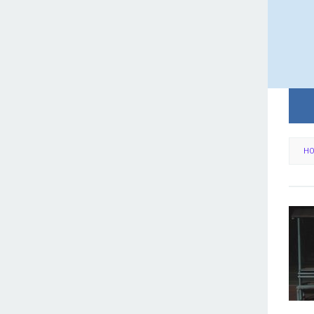
Loncat
ke
konten
HO