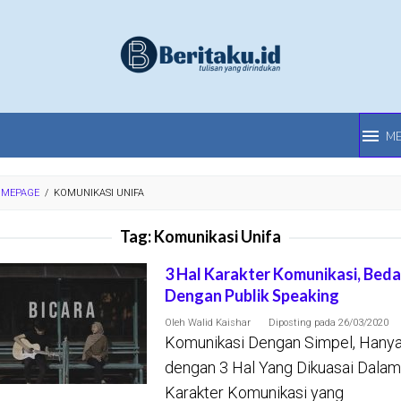
M
MEPAGE
/
KOMUNIKASI UNIFA
Tag:
Komunikasi Unifa
3 Hal Karakter Komunikasi, Beda
Dengan Publik Speaking
Oleh
Walid Kaishar
Diposting pada
26/03/2020
Komunikasi Dengan Simpel, Hany
dengan 3 Hal Yang Dikuasai Dalam
Karakter Komunikasi yang