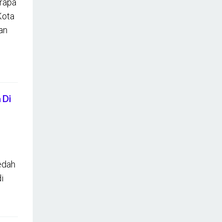
rapa
Kota
an
 Di
edah
i