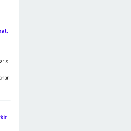
at,
aris
anan
kir