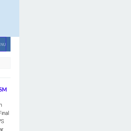
ENU
PSM
m
inal
VS
ar