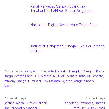
Kenali Penyebab Sakit Pinggang Tak
Tertahankan, PAFI Beri Solusi Pengobatan
Narkolema Digital, Kendali Arus Tanpa Batas
Ilmu Pelet : Pengertian, Hingga 5 Jenis di Berbagai
Daerah
Posting pada
Lifestyle
Ditag
Artis Dangdut
,
Dangdut
,
Dangdut Koplo
,
Harga Monata Band
,
Juri
,
Monata
,
Muji
,
Muji Monata
,
nono
,
OM Monata
,
Penyanyi Dangdut
,
Personil New Monata
,
Sejarah Dangdut Koplo
,
Sodiq
Navigasi
Pos sebelumnya
Pos berikutnya
Gedung Acara 10 Paket Terbaik
Kandidat Cawapres, Hampir
pos
Dan Terdekat Makassar
Pasti Untuk Erick Thohir