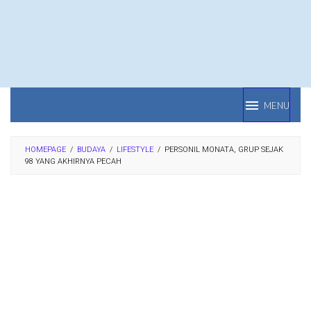
Loncat
ke
konten
MENU
HOMEPAGE
/
BUDAYA
/
LIFESTYLE
/
PERSONIL MONATA, GRUP SEJAK
98 YANG AKHIRNYA PECAH