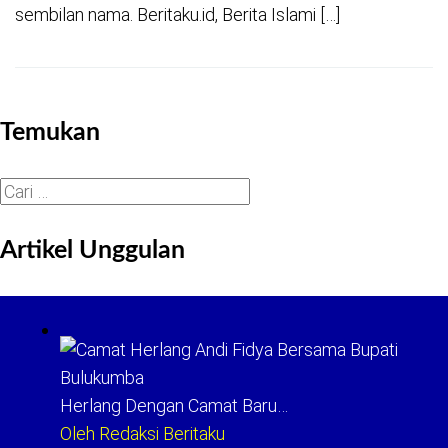
sembilan nama. Beritaku.id, Berita Islami […]
Temukan
Cari
untuk:
Artikel Unggulan
Herlang Dengan Camat Baru…
Oleh Redaksi Beritaku