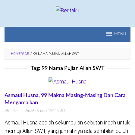
Loncat
ke
konten
MENU
HOMEPAGE
/
99 NAMA PUJIAN ALLAH SWT
Tag:
99 Nama Pujian Allah SWT
Asmaul Husna, 99 Makna Masing-Masing Dan Cara
Mengamalkan
Oleh
Novi
Diposting pada
15/11/2021
Asmaul Husna adalah sekumpulan sebutan indah untuk
memuji Allah SWT, yang jumlahnya ada sembilan puluh