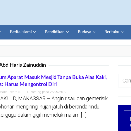
Berita Islami
Pendidikan
Budaya
Beritaku
Abd Haris Zainuddin
Cari
m Aparat Masuk Mesjid Tanpa Buka Alas Kaki,
s: Harus Mengontrol Diri
untuk:
edaksi Beritaku
Diposting pada
25/09/2019
AKU.ID, MAKASSAR – Angin risau dan gemerisik
honan mengiringi hujan jatuh di beranda rindu.
tergugu dalam gigil memeluk malam […]