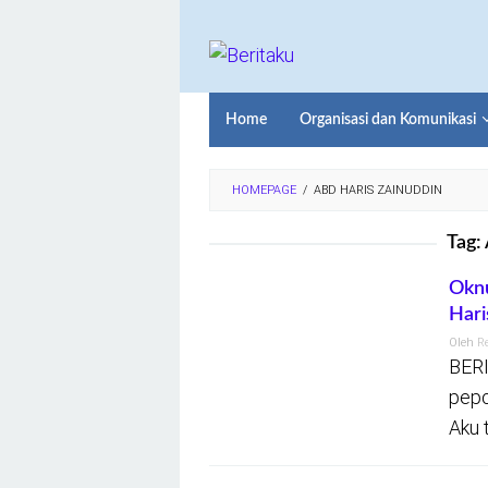
Loncat
ke
konten
Home
Organisasi dan Komunikasi
HOMEPAGE
/
ABD HARIS ZAINUDDIN
Tag:
Oknu
Hari
Oleh
R
BERI
pepo
Aku 