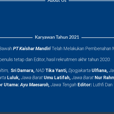
About Us
Karyawan Tahun 2021
 Bawah
PT Kaishar Mandiri
Telah Melakukan Pembenahan 
penulis tetap dan Editor, hasil rekruitmen akhir tahun 2020:
ltim,
Sri Damara,
NAD
Tika Yanti,
Djogjakarta
Ulfiana,
Ja
arta
Luluk,
Jawa Barat
Umu Latifah,
Jawa Barat
Nur Rahm
or Utama:
Ayu Maesaroh,
Jawa Tengah
Editor:
Luthfi Dan