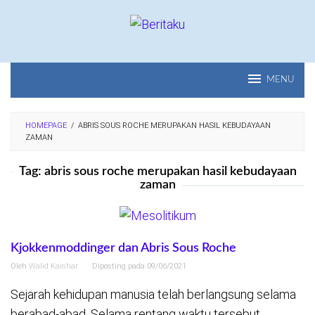
Loncat
ke
konten
MENU
HOMEPAGE
/
ABRIS SOUS ROCHE MERUPAKAN HASIL KEBUDAYAAN
ZAMAN
Tag:
abris sous roche merupakan hasil kebudayaan
zaman
Kjokkenmoddinger dan Abris Sous Roche
Oleh
Walid Kaishar
Diposting pada
09/06/2021
Sejarah kehidupan manusia telah berlangsung selama
berabad-abad. Selama rentang waktu tersebut,