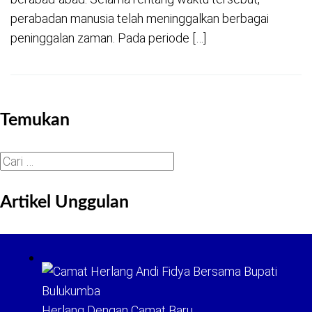
perabadan manusia telah meninggalkan berbagai
peninggalan zaman. Pada periode […]
Temukan
Cari
untuk:
Artikel Unggulan
Herlang Dengan Camat Baru…