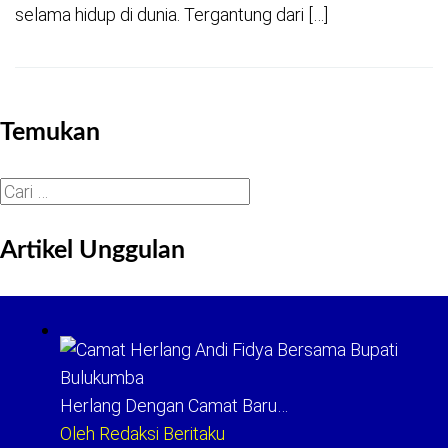
selama hidup di dunia. Tergantung dari […]
Temukan
Cari
untuk:
Artikel Unggulan
Herlang Dengan Camat Baru…
Oleh Redaksi Beritaku