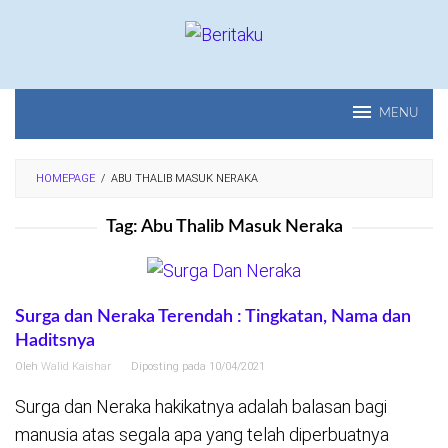
Loncat
ke
konten
MENU
HOMEPAGE
/
ABU THALIB MASUK NERAKA
Tag:
Abu Thalib Masuk Neraka
Surga dan Neraka Terendah : Tingkatan, Nama dan
Haditsnya
Oleh
Walid Kaishar
Diposting pada
10/04/2021
Surga dan Neraka hakikatnya adalah balasan bagi
manusia atas segala apa yang telah diperbuatnya