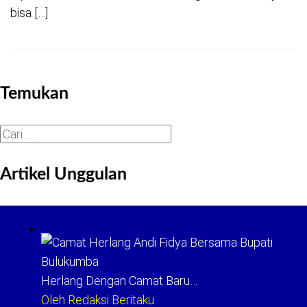
bisa […]
Temukan
Cari
untuk:
Artikel Unggulan
Herlang Dengan Camat Baru…
Oleh Redaksi Beritaku