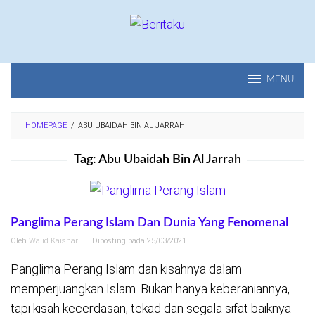
Loncat
ke
konten
MENU
HOMEPAGE
/
ABU UBAIDAH BIN AL JARRAH
Tag:
Abu Ubaidah Bin Al Jarrah
Panglima Perang Islam Dan Dunia Yang Fenomenal
Oleh
Walid Kaishar
Diposting pada
25/03/2021
Panglima Perang Islam dan kisahnya dalam
memperjuangkan Islam. Bukan hanya keberaniannya,
tapi kisah kecerdasan, tekad dan segala sifat baiknya