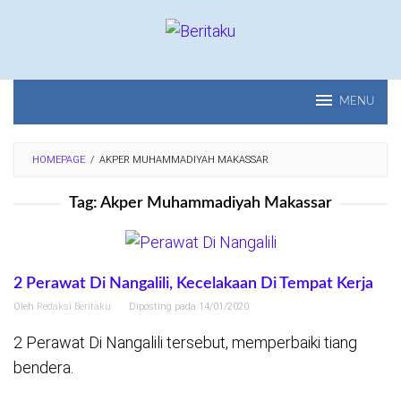
Loncat
ke
konten
MENU
HOMEPAGE
/
AKPER MUHAMMADIYAH MAKASSAR
Tag:
Akper Muhammadiyah Makassar
2 Perawat Di Nangalili, Kecelakaan Di Tempat Kerja
Oleh
Redaksi Beritaku
Diposting pada
14/01/2020
2 Perawat Di Nangalili tersebut, memperbaiki tiang
bendera.