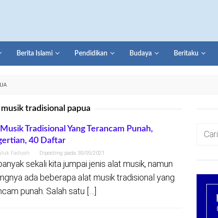
Berita Islami
Pendidikan
Budaya
Beritaku
PUA
 musik tradisional papua
Cari
 Musik Tradisional Yang Terancam Punah,
ertian, 40 Daftar
untuk:
uluk Fadiyah
Diposting pada
30/05/2021
 banyak sekali kita jumpai jenis alat musik, namun
ngnya ada beberapa alat musik tradisional yang
ncam punah. Salah satu […]