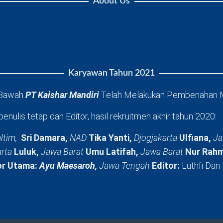
About Us
Karyawan Tahun 2021
 Bawah
PT Kaishar Mandiri
Telah Melakukan Pembenahan 
penulis tetap dan Editor, hasil rekruitmen akhir tahun 2020:
ltim,
Sri Damara,
NAD
Tika Yanti,
Djogjakarta
Ulfiana,
Ja
arta
Luluk,
Jawa Barat
Umu Latifah,
Jawa Barat
Nur Rahm
or Utama:
Ayu Maesaroh,
Jawa Tengah
Editor:
Luthfi Dan