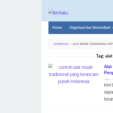
Loncat
ke
konten
Home
Organisasi dan Komunikasi
HOMEPAGE
/
ALAT MUSIK TRADISIONAL PA
Tag:
alat
Alat
Peng
Oleh
L
Kini
saya
tera