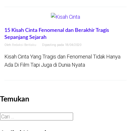
15 Kisah Cinta Fenomenal dan Berakhir Tragis
Sepanjang Sejarah
Oleh
Redaksi Beritaku
Diposting pada
18/04/2020
Kisah Cinta Yang Tragis dan Fenomenal Tidak Hanya
Ada Di Film Tapi Juga di Dunia Nyata
Temukan
Cari
untuk: