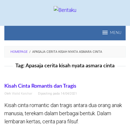
Loncat
ke
konten
MENU
HOMEPAGE
/
APASAJA CERITA KISAH NYATA ASMARA CINTA
Tag:
Apasaja cerita kisah nyata asmara cinta
Kisah Cinta Romantis dan Tragis
Oleh
Walid Kaishar
Diposting pada
14/04/2021
Kisah cinta romantic dan tragis antara dua orang anak
manusia, terekam dalam berbagai bentuk. Dalam
lembaran kertas, cerita para filsuf.