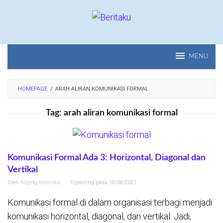
Loncat
ke
konten
MENU
HOMEPAGE
/
ARAH ALIRAN KOMUNIKASI FORMAL
Tag:
arah aliran komunikasi formal
Komunikasi Formal Ada 3: Horizontal, Diagonal dan
Vertikal
Oleh
Adjeng Veronika
Diposting pada
18/08/2021
Komunikasi formal di dalam organisasi terbagi menjadi
komunikasi horizontal, diagonal, dan vertikal. Jadi,