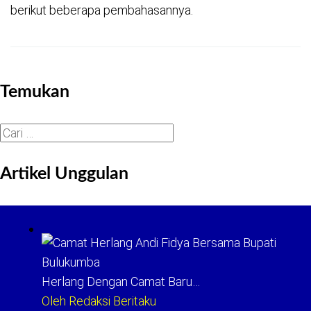
berikut beberapa pembahasannya.
Temukan
Cari
untuk:
Artikel Unggulan
Herlang Dengan Camat Baru…
Oleh Redaksi Beritaku