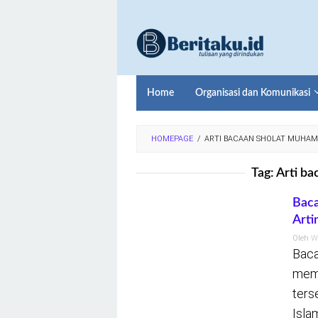
Loncat
ke
konten
Home
Organisasi dan Komunikasi
HOMEPAGE
/
ARTI BACAAN SHOLAT MUHA
Tag:
Arti b
Baca
Arti
Oleh
W
Baca
memi
ters
Isla