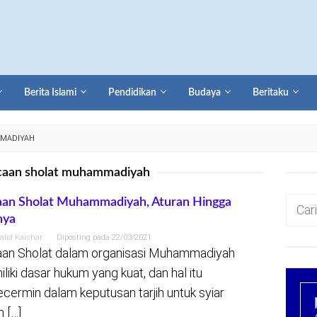
Berita Islami
Pendidikan
Budaya
Beritaku
MMADIYAH
acaan sholat muhammadiyah
Cari
an Sholat Muhammadiyah, Aturan Hingga
nya
untuk:
alid Kaishar
Diposting pada
22/03/2021
an Sholat dalam organisasi Muhammadiyah
liki dasar hukum yang kuat, dan hal itu
ecermin dalam keputusan tarjih untuk syiar
m […]