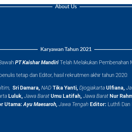
About Us
Karyawan Tahun 2021
 Bawah
PT Kaishar Mandiri
Telah Melakukan Pembenahan 
penulis tetap dan Editor, hasil rekruitmen akhir tahun 2020:
ltim,
Sri Damara,
NAD
Tika Yanti,
Djogjakarta
Ulfiana,
Ja
arta
Luluk,
Jawa Barat
Umu Latifah,
Jawa Barat
Nur Rahm
or Utama:
Ayu Maesaroh,
Jawa Tengah
Editor:
Luthfi Dan