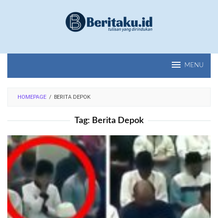
Loncat
ke
konten
MENU
HOMEPAGE
/
BERITA DEPOK
Tag:
Berita Depok