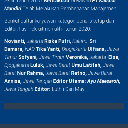
Akhir Tahun 2020,
Beritaku.id
Di Bawah
PT Kaishar
Mandiri
Telah Melakukan Pembenahan Manajemen.
Berikut daftar karyawan, kategori penulis tetap dan
Editor, hasil rekruitmen akhir tahun 2020:
Novianti,
Jakarta
Riska Putri,
Kaltim,
Sri
Damara,
NAD
Tika Yanti,
Djogjakarta
Ulfiana,
Jawa
Timur
Sofyani,
Jawa Timur
Veronika,
Jakarta
Elsa,
Djogjakarta
Luluk,
Jawa Barat
Umu Latifah,
Jawa
Barat
Nur Rahma,
Jawa Barat
Retno,
Jawa Barat
Annisa,
Jawa Tengah
Editor Utama:
Ayu Maesaroh,
Jawa Tengah
Editor:
Luthfi Dan May