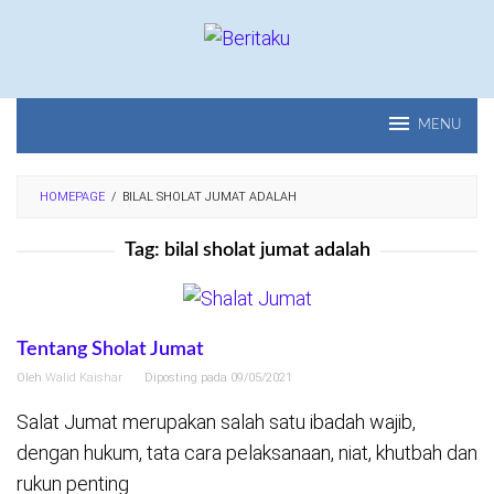
Loncat
ke
konten
MENU
HOMEPAGE
/
BILAL SHOLAT JUMAT ADALAH
Tag:
bilal sholat jumat adalah
Tentang Sholat Jumat
Oleh
Walid Kaishar
Diposting pada
09/05/2021
Salat Jumat merupakan salah satu ibadah wajib,
dengan hukum, tata cara pelaksanaan, niat, khutbah dan
rukun penting