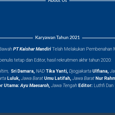
About Us
Karyawan Tahun 2021
 Bawah
PT Kaishar Mandiri
Telah Melakukan Pembenahan 
penulis tetap dan Editor, hasil rekruitmen akhir tahun 2020:
ltim,
Sri Damara,
NAD
Tika Yanti,
Djogjakarta
Ulfiana,
Ja
arta
Luluk,
Jawa Barat
Umu Latifah,
Jawa Barat
Nur Rahm
or Utama:
Ayu Maesaroh,
Jawa Tengah
Editor:
Luthfi Dan