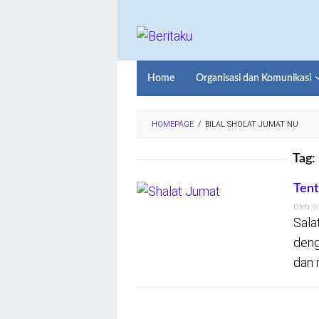
Loncat
ke
konten
Home
Organisasi dan Komunikasi
HOMEPAGE
/
BILAL SHOLAT JUMAT NU
Tag:
Tent
Oleh
W
Sala
deng
dan 