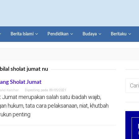
Berita Islami
Pendidikan
Budaya
Beritaku
bilal sholat jumat nu
Cari
ang Sholat Jumat
untuk:
alid Kaishar
Diposting pada
09/05/2021
t Jumat merupakan salah satu ibadah wajib,
an hukum, tata cara pelaksanaan, niat, khutbah
rukun penting