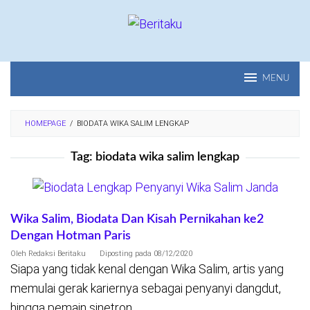
Loncat
ke
konten
MENU
HOMEPAGE
/
BIODATA WIKA SALIM LENGKAP
Tag:
biodata wika salim lengkap
Wika Salim, Biodata Dan Kisah Pernikahan ke2
Dengan Hotman Paris
Oleh
Redaksi Beritaku
Diposting pada
08/12/2020
Siapa yang tidak kenal dengan Wika Salim, artis yang
memulai gerak kariernya sebagai penyanyi dangdut,
hingga pemain sinetron,