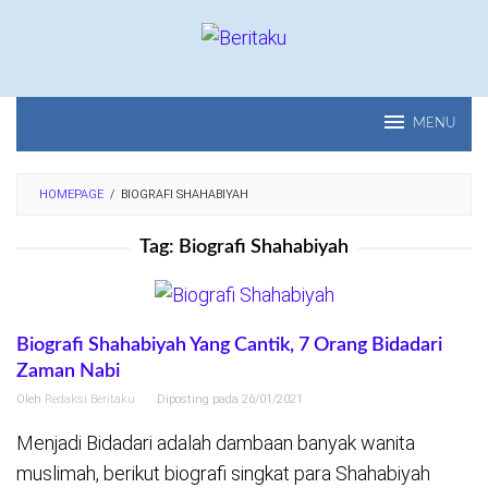
Loncat
ke
konten
MENU
HOMEPAGE
/
BIOGRAFI SHAHABIYAH
Tag:
Biografi Shahabiyah
Biografi Shahabiyah Yang Cantik, 7 Orang Bidadari
Zaman Nabi
Oleh
Redaksi Beritaku
Diposting pada
26/01/2021
Menjadi Bidadari adalah dambaan banyak wanita
muslimah, berikut biografi singkat para Shahabiyah