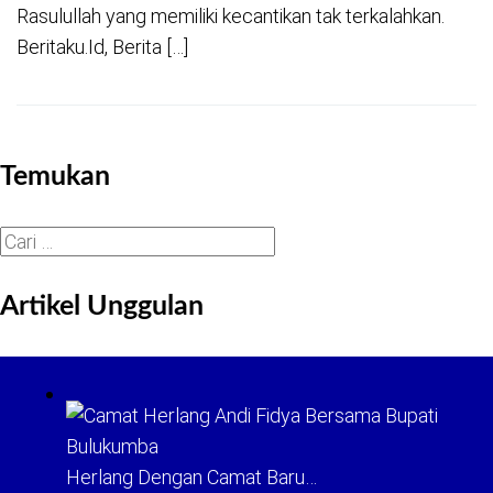
Rasulullah yang memiliki kecantikan tak terkalahkan.
Beritaku.Id, Berita […]
Temukan
Cari
untuk:
Artikel Unggulan
Herlang Dengan Camat Baru…