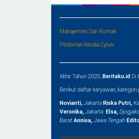
Manajemen Dan Kontak
Pedoman Media Cyber
Akhir Tahun 2020,
Beritaku.id
Di
Berikut daftar karyawan, kategori 
Novianti,
Jakarta
Riska Putri,
Ka
Veronika,
Jakarta
Elsa,
Djogjak
Barat
Annisa,
Jawa Tengah
Edit