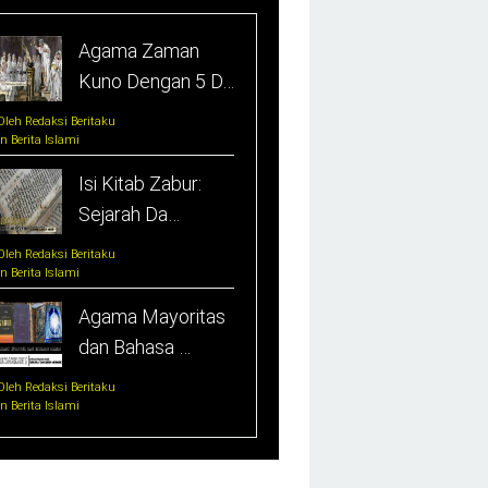
Agama Zaman
Kuno Dengan 5 D…
Oleh Redaksi Beritaku
In Berita Islami
Isi Kitab Zabur:
Sejarah Da…
Oleh Redaksi Beritaku
In Berita Islami
Agama Mayoritas
dan Bahasa …
Oleh Redaksi Beritaku
In Berita Islami