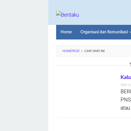
Loncat
ke
konten
Home
Organisasi dan Komunikasi
HOMEPAGE
/
CAIR HARI INI
Kaba
Oleh
S
BERI
PNS 
atau 