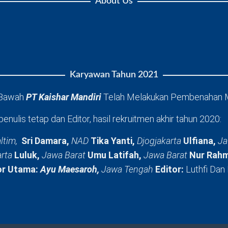
About Us
Karyawan Tahun 2021
 Bawah
PT Kaishar Mandiri
Telah Melakukan Pembenahan 
penulis tetap dan Editor, hasil rekruitmen akhir tahun 2020:
ltim,
Sri Damara,
NAD
Tika Yanti,
Djogjakarta
Ulfiana,
Ja
arta
Luluk,
Jawa Barat
Umu Latifah,
Jawa Barat
Nur Rahm
or Utama:
Ayu Maesaroh,
Jawa Tengah
Editor:
Luthfi Dan