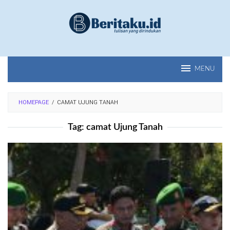
Loncat
ke
konten
MENU
HOMEPAGE
/
CAMAT UJUNG TANAH
Tag:
camat Ujung Tanah