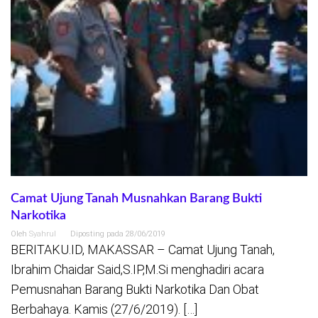
Camat Ujung Tanah Musnahkan Barang Bukti
Narkotika
Oleh
Syahrul
Diposting pada
28/06/2019
BERITAKU.ID, MAKASSAR – Camat Ujung Tanah,
Ibrahim Chaidar Said,S.IP,M.Si menghadiri acara
Pemusnahan Barang Bukti Narkotika Dan Obat
Berbahaya. Kamis (27/6/2019). […]