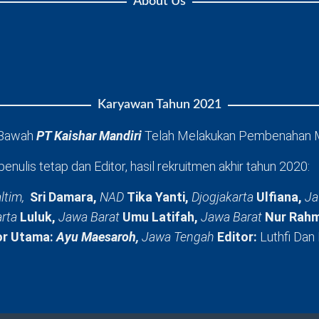
About Us
Karyawan Tahun 2021
 Bawah
PT Kaishar Mandiri
Telah Melakukan Pembenahan 
penulis tetap dan Editor, hasil rekruitmen akhir tahun 2020:
ltim,
Sri Damara,
NAD
Tika Yanti,
Djogjakarta
Ulfiana,
Ja
arta
Luluk,
Jawa Barat
Umu Latifah,
Jawa Barat
Nur Rahm
or Utama:
Ayu Maesaroh,
Jawa Tengah
Editor:
Luthfi Dan