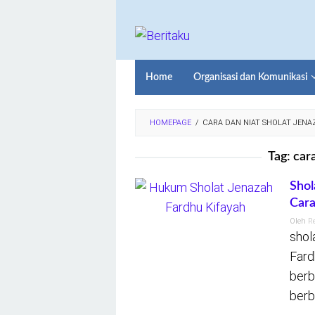
Loncat
ke
konten
Home
Organisasi dan Komunikasi
HOMEPAGE
/
CARA DAN NIAT SHOLAT JENA
Tag:
cara
Shol
Car
Oleh
R
shol
Fard
berb
berb