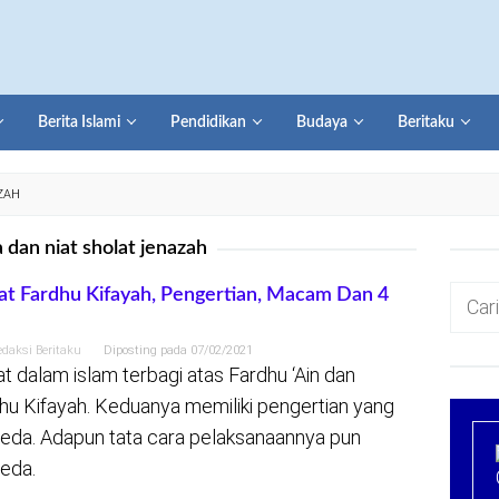
Berita Islami
Pendidikan
Budaya
Beritaku
ZAH
 dan niat sholat jenazah
Cari
at Fardhu Kifayah, Pengertian, Macam Dan 4
a
untuk:
edaksi Beritaku
Diposting pada
07/02/2021
at dalam islam terbagi atas Fardhu ‘Ain dan
hu Kifayah. Keduanya memiliki pengertian yang
eda. Adapun tata cara pelaksanaannya pun
eda.