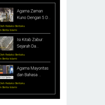
Agama Zaman
Kuno Dengan 5 D…
Oleh Redaksi Beritaku
In Berita Islami
Isi Kitab Zabur:
Sejarah Da…
Oleh Redaksi Beritaku
In Berita Islami
Agama Mayoritas
dan Bahasa …
Oleh Redaksi Beritaku
In Berita Islami