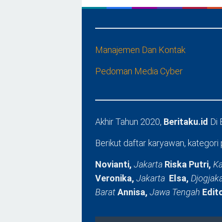
Manajemen Dan Kontak
Pedoman Media Cyber
Akhir Tahun 2020,
Beritaku.id
Di
Berikut daftar karyawan, kategori 
Novianti,
Jakarta
Riska Putri,
Ka
Veronika,
Jakarta
Elsa,
Djogjak
Barat
Annisa,
Jawa Tengah
Edit