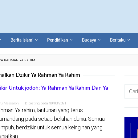
Berita Islami
Pendidikan
Budaya
Beritaku
YA RAHMAN YA RAHIM
lkan Dzikir Ya Rahman Ya Rahim
Cari
ikir Untuk jodoh: Ya Rahman Ya Rahim Dan Ya
untuk:
yu Maesaroh
Diposting pada
30/03/2021
ahman Ya rahim, lantunan yang terus
umandang pada setiap belahan dunia. Semua
impuh, berdzikir untuk semua keinginan yang
anjatkan.