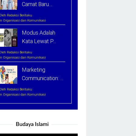
Camat Baru…
Oleh Redaksi Beritaku
In Organisasi dan Komunikasi
Modus Adalah
Kata Lewat P…
Oleh Redaksi Beritaku
In Organisasi dan Komunikasi
Marketing
Communication: …
Oleh Redaksi Beritaku
In Organisasi dan Komunikasi
Budaya Islami