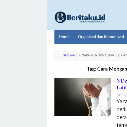
Loncat
ke
konten
Home
Organisasi dan Komunikasi
HOMEPAGE
/
CARA MENGAMALKAN DZIKIR 
Tag:
Cara Mengama
3 Dz
Latif
Oleh
A
Ya r
berk
bers
terp