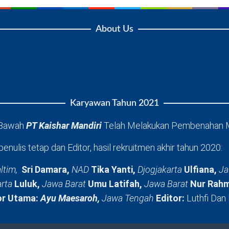
About Us
Karyawan Tahun 2021
 Bawah
PT Kaishar Mandiri
Telah Melakukan Pembenahan 
penulis tetap dan Editor, hasil rekruitmen akhir tahun 2020:
ltim,
Sri Damara,
NAD
Tika Yanti,
Djogjakarta
Ulfiana,
Ja
arta
Luluk,
Jawa Barat
Umu Latifah,
Jawa Barat
Nur Rahm
or Utama:
Ayu Maesaroh,
Jawa Tengah
Editor:
Luthfi Dan