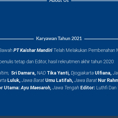
About Us
Karyawan Tahun 2021
 Bawah
PT Kaishar Mandiri
Telah Melakukan Pembenahan 
penulis tetap dan Editor, hasil rekruitmen akhir tahun 2020:
ltim,
Sri Damara,
NAD
Tika Yanti,
Djogjakarta
Ulfiana,
Ja
arta
Luluk,
Jawa Barat
Umu Latifah,
Jawa Barat
Nur Rahm
or Utama:
Ayu Maesaroh,
Jawa Tengah
Editor:
Luthfi Dan