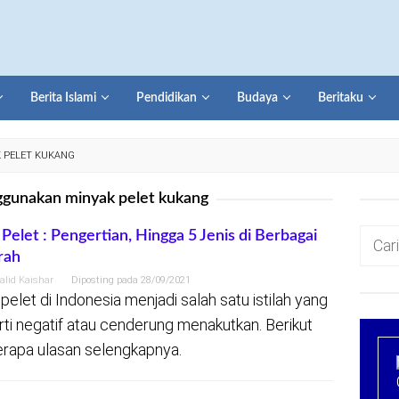
Berita Islami
Pendidikan
Budaya
Beritaku
 PELET KUKANG
gunakan minyak pelet kukang
Cari
 Pelet : Pengertian, Hingga 5 Jenis di Berbagai
rah
untuk:
alid Kaishar
Diposting pada
28/09/2021
 pelet di Indonesia menjadi salah satu istilah yang
rti negatif atau cenderung menakutkan. Berikut
rapa ulasan selengkapnya.