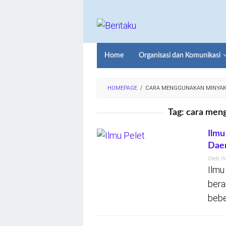
Loncat
ke
konten
Home
Organisasi dan Komunikasi
HOMEPAGE
/
CARA MENGGUNAKAN MINYAK
Tag:
cara meng
Ilmu
Dae
Oleh
W
Ilmu
bera
bebe