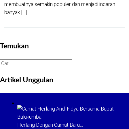
membuatnya semakin populer dan menjadi incaran
banyak […]
Temukan
Cari
untuk:
Artikel Unggulan
Herlang Dengan Camat Baru…