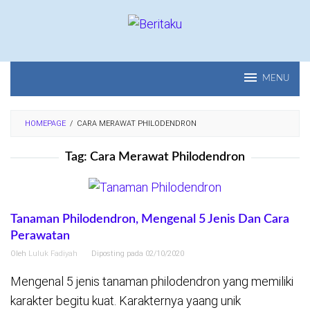
Loncat
ke
konten
MENU
HOMEPAGE
/
CARA MERAWAT PHILODENDRON
Tag:
Cara Merawat Philodendron
Tanaman Philodendron, Mengenal 5 Jenis Dan Cara
Perawatan
Oleh
Luluk Fadiyah
Diposting pada
02/10/2020
Mengenal 5 jenis tanaman philodendron yang memiliki
karakter begitu kuat. Karakternya yaang unik