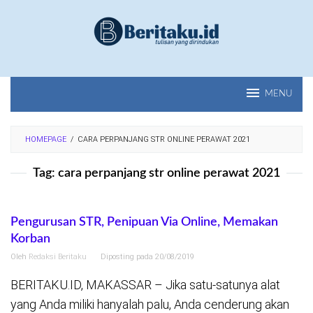
Loncat
ke
konten
MENU
HOMEPAGE
/
CARA PERPANJANG STR ONLINE PERAWAT 2021
Tag:
cara perpanjang str online perawat 2021
Pengurusan STR, Penipuan Via Online, Memakan
Korban
Oleh
Redaksi Beritaku
Diposting pada
20/08/2019
BERITAKU.ID, MAKASSAR – Jika satu-satunya alat
yang Anda miliki hanyalah palu, Anda cenderung akan