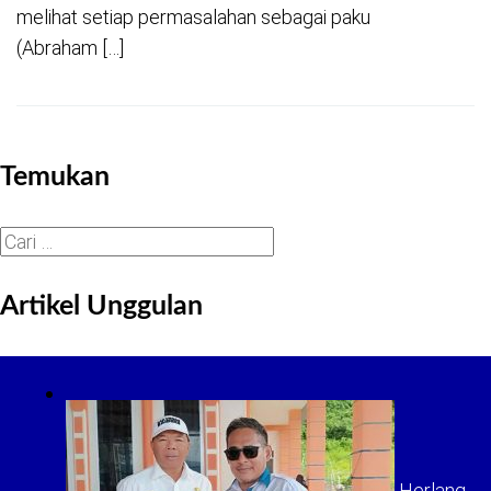
melihat setiap permasalahan sebagai paku
(Abraham […]
Temukan
Cari
untuk:
Artikel Unggulan
Herlang