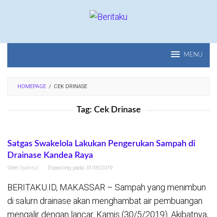
Loncat
ke
konten
MENU
HOMEPAGE
/
CEK DRINASE
Tag:
Cek Drinase
Satgas Swakelola Lakukan Pengerukan Sampah di
Drainase Kandea Raya
Oleh
Syahrul
Diposting pada
31/05/2019
BERITAKU.ID, MAKASSAR – Sampah yang menimbun
di salurn drainase akan menghambat air pembuangan
mengalir dengan lancar. Kamis (30/5/2019). Akibatnya,