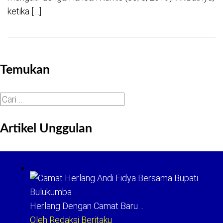
ketika […]
Temukan
Cari
untuk:
Artikel Unggulan
Herlang Dengan Camat Baru…
Oleh Redaksi Beritaku