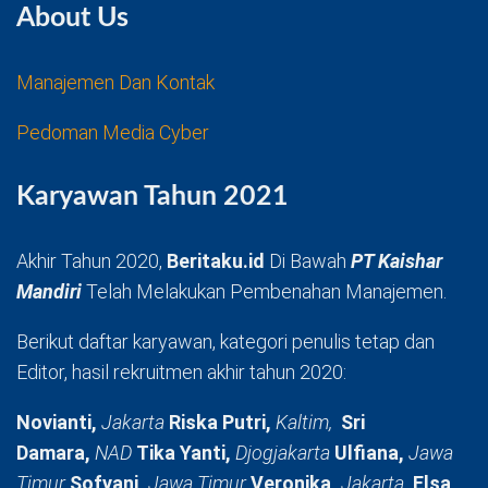
About Us
Manajemen Dan Kontak
Pedoman Media Cyber
Karyawan Tahun 2021
Akhir Tahun 2020,
Beritaku.id
Di Bawah
PT Kaishar
Mandiri
Telah Melakukan Pembenahan Manajemen.
Berikut daftar karyawan, kategori penulis tetap dan
Editor, hasil rekruitmen akhir tahun 2020:
Novianti,
Jakarta
Riska Putri,
Kaltim,
Sri
Damara,
NAD
Tika Yanti,
Djogjakarta
Ulfiana,
Jawa
Timur
Sofyani,
Jawa Timur
Veronika,
Jakarta
Elsa,