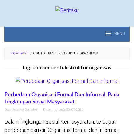
Loncat
ke
konten
MENU
HOMEPAGE
/
CONTOH BENTUK STRUKTUR ORGANISASI
Tag:
contoh bentuk struktur organisasi
Perbedaan Organisasi Formal Dan Informal, Pada
Lingkungan Sosial Masyarakat
Oleh
Redaksi Beritaku
Diposting pada
23/07/2020
Dalam lingkungan Sosial Kemasyaratan, terdapat
perbedaan dari ciri Organisasi formal dan Informal,