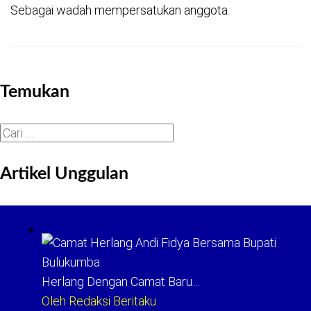
Sebagai wadah mempersatukan anggota.
Temukan
Cari
untuk:
Artikel Unggulan
Herlang Dengan Camat Baru…
Oleh Redaksi Beritaku