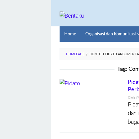
Loncat
ke
konten
Home
Organisasi dan Komunikasi
HOMEPAGE
/
CONTOH PIDATO ARGUMENTA
Tag:
Cont
Pida
Per
Oleh
W
Pida
dan 
baga