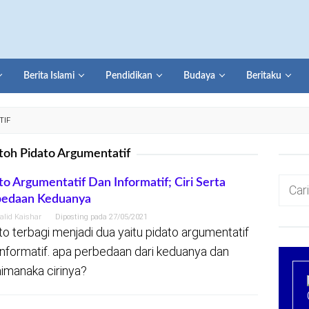
Berita Islami
Pendidikan
Budaya
Beritaku
TIF
oh Pidato Argumentatif
Cari
to Argumentatif Dan Informatif; Ciri Serta
bedaan Keduanya
untuk:
alid Kaishar
Diposting pada
27/05/2021
to terbagi menjadi dua yaitu pidato argumentatif
informatif. apa perbedaan dari keduanya dan
imanaka cirinya?