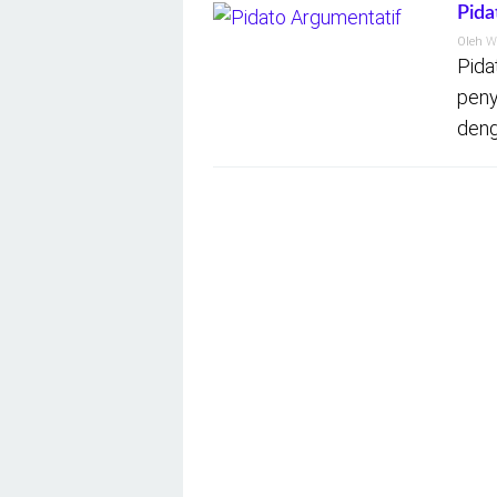
Pida
Oleh
W
Pida
peny
deng