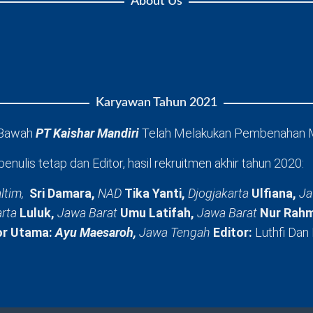
About Us
Karyawan Tahun 2021
 Bawah
PT Kaishar Mandiri
Telah Melakukan Pembenahan 
penulis tetap dan Editor, hasil rekruitmen akhir tahun 2020:
ltim,
Sri Damara,
NAD
Tika Yanti,
Djogjakarta
Ulfiana,
Ja
arta
Luluk,
Jawa Barat
Umu Latifah,
Jawa Barat
Nur Rahm
or Utama:
Ayu Maesaroh,
Jawa Tengah
Editor:
Luthfi Dan