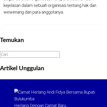
kejelasan dalam sebuah organisasi tentang hak dan
wewenang dari para anggotanya.
Temukan
Cari
untuk:
Artikel Unggulan
Herlang Dengan Camat Baru…