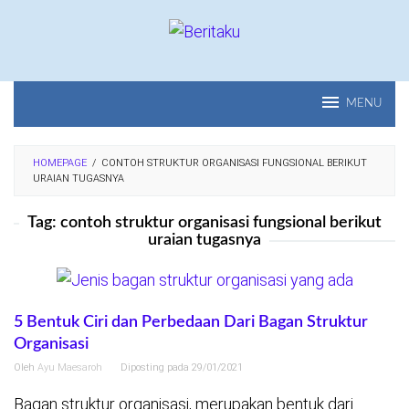
Loncat
ke
konten
MENU
HOMEPAGE
/
CONTOH STRUKTUR ORGANISASI FUNGSIONAL BERIKUT
URAIAN TUGASNYA
Tag:
contoh struktur organisasi fungsional berikut
uraian tugasnya
5 Bentuk Ciri dan Perbedaan Dari Bagan Struktur
Organisasi
Oleh
Ayu Maesaroh
Diposting pada
29/01/2021
Bagan struktur organisasi, merupakan bentuk dari