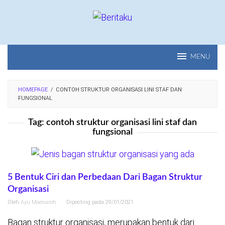
Loncat
ke
konten
MENU
HOMEPAGE
/
CONTOH STRUKTUR ORGANISASI LINI STAF DAN
FUNGSIONAL
Tag:
contoh struktur organisasi lini staf dan
fungsional
5 Bentuk Ciri dan Perbedaan Dari Bagan Struktur
Organisasi
Oleh
Ayu Maesaroh
Diposting pada
29/01/2021
Bagan struktur organisasi, merupakan bentuk dari