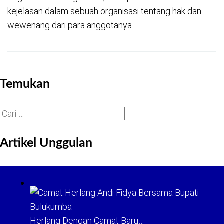
kejelasan dalam sebuah organisasi tentang hak dan
wewenang dari para anggotanya.
Temukan
Cari
untuk:
Artikel Unggulan
Herlang Dengan Camat Baru…