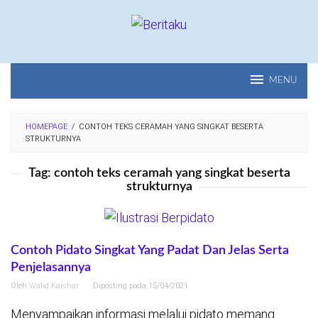
Loncat
ke
konten
MENU
HOMEPAGE
/
CONTOH TEKS CERAMAH YANG SINGKAT BESERTA
STRUKTURNYA
Tag:
contoh teks ceramah yang singkat beserta
strukturnya
Contoh Pidato Singkat Yang Padat Dan Jelas Serta
Penjelasannya
Oleh
Walid Kaishar
Diposting pada
15/04/2021
Menyampaikan informasi melalui pidato memang