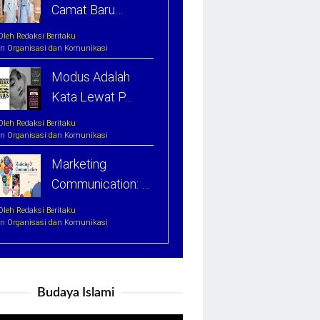
Camat Baru…
Oleh Redaksi Beritaku
In Organisasi dan Komunikasi
Modus Adalah
Kata Lewat P…
Oleh Redaksi Beritaku
In Organisasi dan Komunikasi
Marketing
Communication: …
Oleh Redaksi Beritaku
In Organisasi dan Komunikasi
Budaya Islami