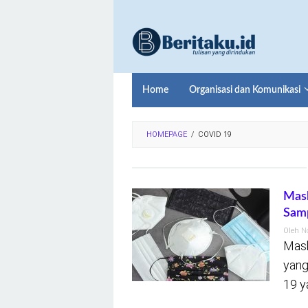
Loncat
ke
konten
Home
Organisasi dan Komunikasi
HOMEPAGE
/
COVID 19
Mask
Sam
Oleh
N
Mask
yang
19 y