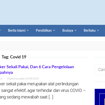
Berita Islami
Pendidikan
Budaya
Beritaku
Tag:
Covid 19
Cari
er Sekali Pakai, Dan 6 Cara Pengelolaan
pahnya
untuk:
ovi
Diposting pada
03/09/2020
er sekali pakai merupakan alat perlindungan
 sangat efektif, agar terhindar dari virus COVID –
ang sedang mewabah saat […]