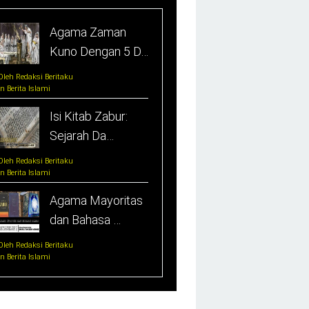
Agama Zaman
Kuno Dengan 5 D…
Oleh Redaksi Beritaku
In Berita Islami
Isi Kitab Zabur:
Sejarah Da…
Oleh Redaksi Beritaku
In Berita Islami
Agama Mayoritas
dan Bahasa …
Oleh Redaksi Beritaku
In Berita Islami