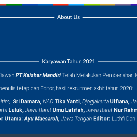
About Us
Karyawan Tahun 2021
 Bawah
PT Kaishar Mandiri
Telah Melakukan Pembenahan 
penulis tetap dan Editor, hasil rekruitmen akhir tahun 2020:
ltim,
Sri Damara,
NAD
Tika Yanti,
Djogjakarta
Ulfiana,
Ja
arta
Luluk,
Jawa Barat
Umu Latifah,
Jawa Barat
Nur Rahm
or Utama:
Ayu Maesaroh,
Jawa Tengah
Editor:
Luthfi Dan