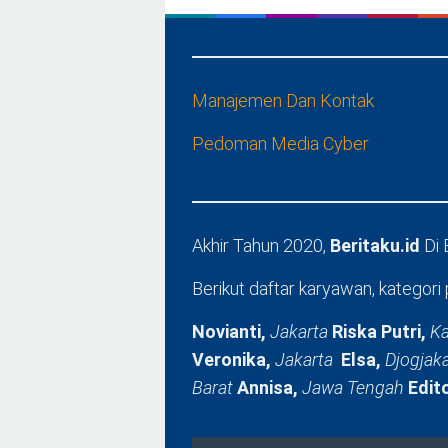
Manajemen Dan Kontak
Pedoman Media Cyber
Akhir Tahun 2020,
Beritaku.id
Di
Berikut daftar karyawan, kategori 
Novianti,
Jakarta
Riska Putri,
Ka
Veronika,
Jakarta
Elsa,
Djogjak
Barat
Annisa,
Jawa Tengah
Edit