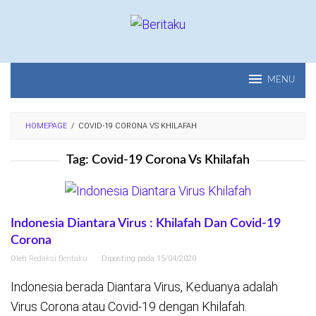
Loncat
ke
konten
MENU
HOMEPAGE
/
COVID-19 CORONA VS KHILAFAH
Tag:
Covid-19 Corona Vs Khilafah
Indonesia Diantara Virus : Khilafah Dan Covid-19
Corona
Oleh
Redaksi Beritaku
Diposting pada
15/04/2020
Indonesia berada Diantara Virus, Keduanya adalah
Virus Corona atau Covid-19 dengan Khilafah.