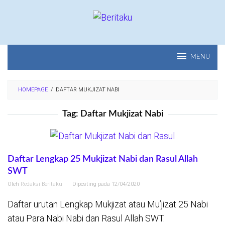
Loncat
ke
konten
MENU
HOMEPAGE
/
DAFTAR MUKJIZAT NABI
Tag:
Daftar Mukjizat Nabi
Daftar Lengkap 25 Mukjizat Nabi dan Rasul Allah
SWT
Oleh
Redaksi Beritaku
Diposting pada
12/04/2020
Daftar urutan Lengkap Mukjizat atau Mu’jizat 25 Nabi
atau Para Nabi Nabi dan Rasul Allah SWT.