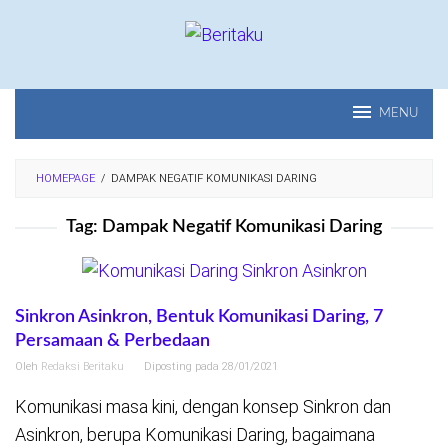
Loncat
ke
konten
MENU
HOMEPAGE
/
DAMPAK NEGATIF KOMUNIKASI DARING
Tag:
Dampak Negatif Komunikasi Daring
Sinkron Asinkron, Bentuk Komunikasi Daring, 7
Persamaan & Perbedaan
Oleh
Redaksi Beritaku
Diposting pada
28/01/2021
Komunikasi masa kini, dengan konsep Sinkron dan
Asinkron, berupa Komunikasi Daring, bagaimana