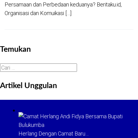
Persamaan dan Perbedaan keduanya? Beritaku.id,
Organisasi dan Komuikasi […]
Temukan
Cari
untuk:
Artikel Unggulan
Herlang Dengan Camat Baru…