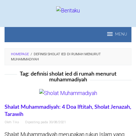
Loncat
ke
konten
MENU
HOMEPAGE
/
DEFINISI SHOLAT IED DI RUMAH MENURUT
MUHAMMADIYAH
Tag:
definisi sholat ied di rumah menurut
muhammadiyah
Shalat Muhammadiyah: 4 Doa Iftitah, Sholat Jenazah,
Tarawih
Oleh
Tika
Diposting pada
30/08/2021
Shalat Muhammadiyah merupakan rukun Islam yang