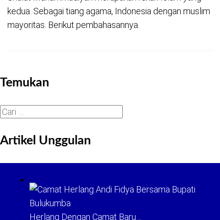
kedua. Sebagai tiang agama, Indonesia dengan muslim
mayoritas. Berikut pembahasannya.
Temukan
Cari
untuk:
Artikel Unggulan
Herlang Dengan Camat Baru…