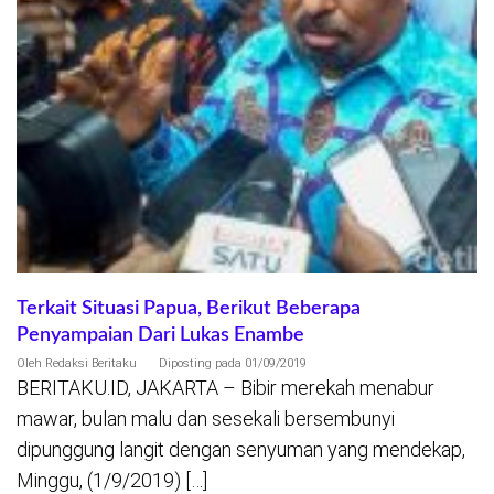
Terkait Situasi Papua, Berikut Beberapa
Penyampaian Dari Lukas Enambe
Oleh
Redaksi Beritaku
Diposting pada
01/09/2019
BERITAKU.ID, JAKARTA – Bibir merekah menabur
mawar, bulan malu dan sesekali bersembunyi
dipunggung langit dengan senyuman yang mendekap,
Minggu, (1/9/2019) […]