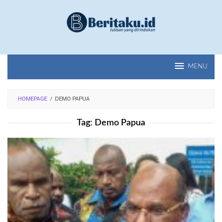
Loncat
ke
konten
MENU
HOMEPAGE
/
DEMO PAPUA
Tag:
Demo Papua