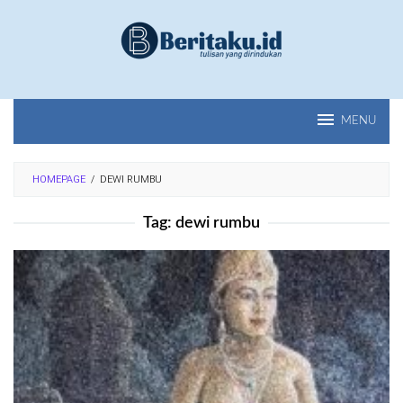
Loncat
ke
konten
MENU
HOMEPAGE
/
DEWI RUMBU
Tag:
dewi rumbu