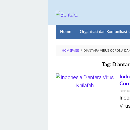
Loncat
ke
konten
Home
Organisasi dan Komunikasi
HOMEPAGE
/
DIANTARA VIRUS CORONA DAN
Tag:
Diantar
Indo
Cor
Oleh
R
Indo
Viru