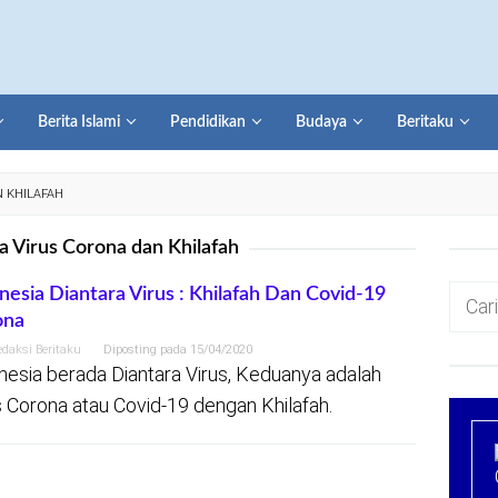
Berita Islami
Pendidikan
Budaya
Beritaku
 KHILAFAH
a Virus Corona dan Khilafah
Cari
nesia Diantara Virus : Khilafah Dan Covid-19
ona
untuk:
edaksi Beritaku
Diposting pada
15/04/2020
nesia berada Diantara Virus, Keduanya adalah
s Corona atau Covid-19 dengan Khilafah.