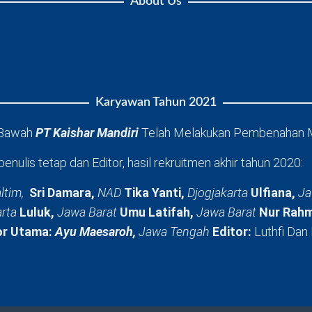
About Us
Karyawan Tahun 2021
 Bawah
PT Kaishar Mandiri
Telah Melakukan Pembenahan 
penulis tetap dan Editor, hasil rekruitmen akhir tahun 2020:
ltim,
Sri Damara,
NAD
Tika Yanti,
Djogjakarta
Ulfiana,
Ja
arta
Luluk,
Jawa Barat
Umu Latifah,
Jawa Barat
Nur Rahm
or Utama:
Ayu Maesaroh,
Jawa Tengah
Editor:
Luthfi Dan