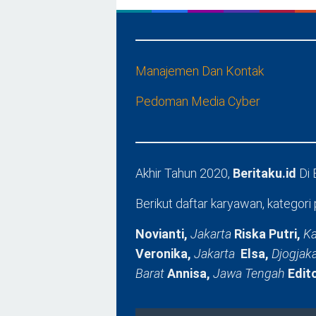
Manajemen Dan Kontak
Pedoman Media Cyber
Akhir Tahun 2020,
Beritaku.id
Di
Berikut daftar karyawan, kategori 
Novianti,
Jakarta
Riska Putri,
Ka
Veronika,
Jakarta
Elsa,
Djogjak
Barat
Annisa,
Jawa Tengah
Edit