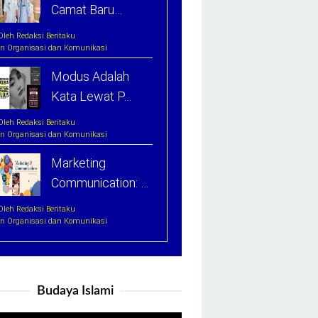
Camat Baru…
Oleh Redaksi Beritaku
In Organisasi dan Komunikasi
Modus Adalah
Kata Lewat P…
Oleh Redaksi Beritaku
In Organisasi dan Komunikasi
Marketing
Communication: …
Oleh Redaksi Beritaku
In Organisasi dan Komunikasi
Budaya Islami