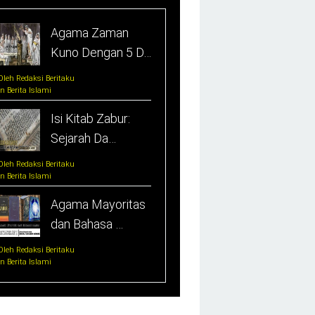
Agama Zaman
Kuno Dengan 5 D…
Oleh Redaksi Beritaku
In Berita Islami
Isi Kitab Zabur:
Sejarah Da…
Oleh Redaksi Beritaku
In Berita Islami
Agama Mayoritas
dan Bahasa …
Oleh Redaksi Beritaku
In Berita Islami