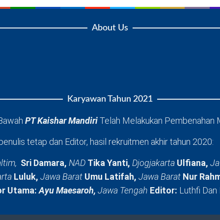
About Us
Karyawan Tahun 2021
 Bawah
PT Kaishar Mandiri
Telah Melakukan Pembenahan 
penulis tetap dan Editor, hasil rekruitmen akhir tahun 2020:
ltim,
Sri Damara,
NAD
Tika Yanti,
Djogjakarta
Ulfiana,
Ja
arta
Luluk,
Jawa Barat
Umu Latifah,
Jawa Barat
Nur Rahm
or Utama:
Ayu Maesaroh,
Jawa Tengah
Editor:
Luthfi Dan