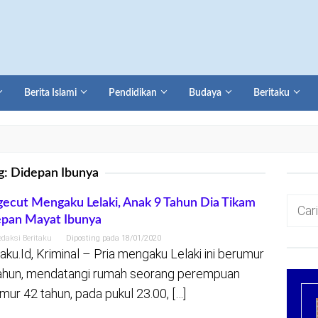
Berita Islami
Pendidikan
Budaya
Beritaku
g:
Didepan Ibunya
Cari
ecut Mengaku Lelaki, Anak 9 Tahun Dia Tikam
pan Mayat Ibunya
untuk:
edaksi Beritaku
Diposting pada
18/01/2020
taku.Id, Kriminal – Pria mengaku Lelaki ini berumur
ahun, mendatangi rumah seorang perempuan
mur 42 tahun, pada pukul 23.00, […]