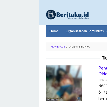
Loncat
ke
konten
Home
Organisasi dan Komunikasi
HOMEPAGE
/
DIDEPAN IBUNYA
Ta
Peng
Dide
Oleh
R
Beri
61 t
beru