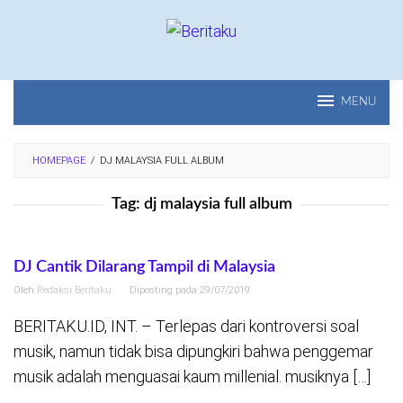
Loncat
ke
konten
MENU
HOMEPAGE
/
DJ MALAYSIA FULL ALBUM
Tag:
dj malaysia full album
DJ Cantik Dilarang Tampil di Malaysia
Oleh
Redaksi Beritaku
Diposting pada
29/07/2019
BERITAKU.ID, INT. – Terlepas dari kontroversi soal
musik, namun tidak bisa dipungkiri bahwa penggemar
musik adalah menguasai kaum millenial. musiknya […]