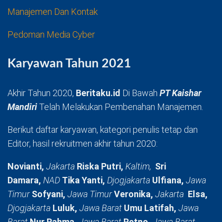
Manajemen Dan Kontak
Pedoman Media Cyber
Karyawan Tahun 2021
Akhir Tahun 2020,
Beritaku.id
Di Bawah
PT Kaishar
Mandiri
Telah Melakukan Pembenahan Manajemen.
Berikut daftar karyawan, kategori penulis tetap dan
Editor, hasil rekruitmen akhir tahun 2020:
Novianti,
Jakarta
Riska Putri,
Kaltim,
Sri
Damara,
NAD
Tika Yanti,
Djogjakarta
Ulfiana,
Jawa
Timur
Sofyani,
Jawa Timur
Veronika,
Jakarta
Elsa,
Djogjakarta
Luluk,
Jawa Barat
Umu Latifah,
Jawa
Barat
Nur Rahma,
Jawa Barat
Retno,
Jawa Barat